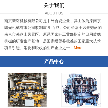
关于我们
ABOUT US
南京新曙机械有限公司是中外合资企业，其主体为原南京
曙光机械有限公司改制重 组而成。公司坐落于风景秀丽的
南京市幕燕山风景区。原系国家轻工业部指定的日用玻璃
机械的研发生产基地，是国家经贸委批准的国家重大技术
项目引进、消化和吸收的生产企业之一...
More
产品中心